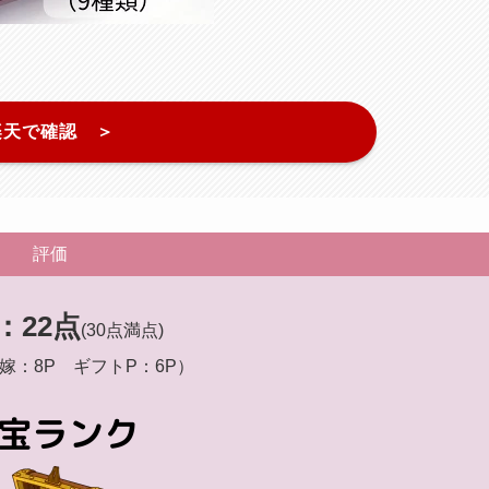
楽天で確認 ＞
評価
：22点
(30点満点)
嫁：8P ギフトP：6P）