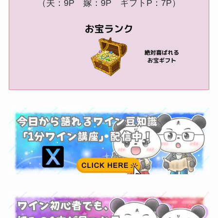
（夫：9P 嫁：9P ギフトP：7P）