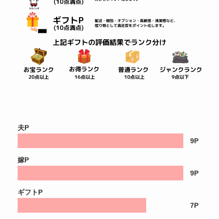
夫P
9P
嫁P
9P
ギフトP
7P