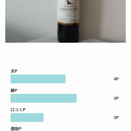
夫P
4P
嫁P
3P
口コミP
3P
価格P