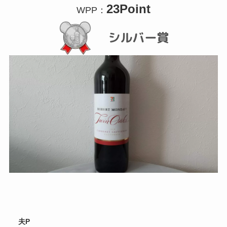
23Point
WPP：
夫P