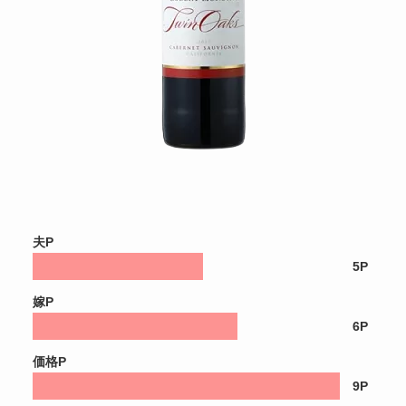
夫P
5P
嫁P
6P
価格P
9P