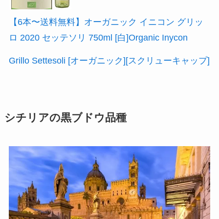
【6本〜送料無料】オーガニック イニコン グリッ
ロ 2020 セッテソリ 750ml [白]Organic Inycon
Grillo Settesoli [オーガニック][スクリューキャップ]
シチリアの黒ブドウ品種